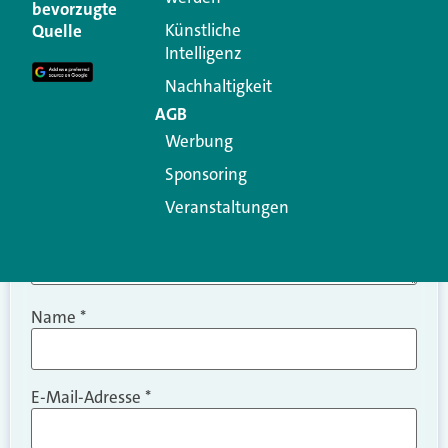
Ihre E-Mail-Adresse wird nicht veröffentlicht.
bevorzugte
Erforderliche Felder sind mit
*
markiert
Künstliche
Quelle
Intelligenz
Kommentar
*
Nachhaltigkeit
AGB
Werbung
Sponsoring
Veranstaltungen
Name
*
E-Mail-Adresse
*