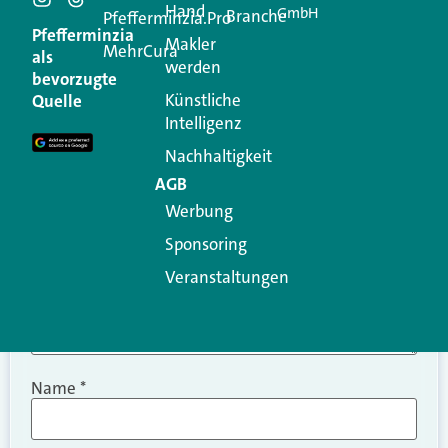
Hand
GmbH
Branche
Kommentar
Pfefferminzia.Pro
Pfefferminzia
Makler
MehrCura
als
werden
Ihre E-Mail-Adresse wird nicht veröffentlicht.
bevorzugte
Erforderliche Felder sind mit
*
markiert
Künstliche
Quelle
Intelligenz
Kommentar
*
Nachhaltigkeit
AGB
Werbung
Sponsoring
Veranstaltungen
Name
*