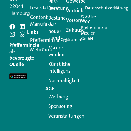
Gewerbe
PKV-
22041
Leserdaten
Beratung
Datenschutzerklärung
Vertrieb
Hamburg
© 2013 -
Content
Bestand
Vorsorge
2026
Manufaktur
in
Pfefferminzia
Schreiben Sie einen
Zuhause
neuer
Links
Medien
Hand
GmbH
Branche
Kommentar
Pfefferminzia.Pro
Pfefferminzia
Makler
MehrCura
als
werden
Ihre E-Mail-Adresse wird nicht veröffentlicht.
bevorzugte
Erforderliche Felder sind mit
*
markiert
Künstliche
Quelle
Intelligenz
Kommentar
*
Nachhaltigkeit
AGB
Werbung
Sponsoring
Veranstaltungen