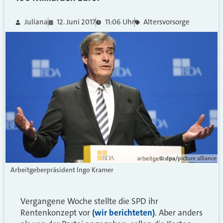
Juliana
12. Juni 2017
11:06 Uhr
Altersvorsorge
© dpa/picture alliance
Arbeitgeberpräsident Ingo Kramer
Vergangene Woche stellte die SPD ihr
Rentenkonzept vor
(wir berichteten)
. Aber anders