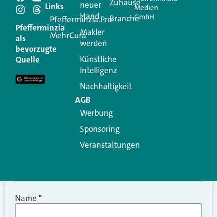
Schreiben Sie einen
Zuhause
neuer
Links
Medien
Hand
GmbH
Branche
Kommentar
Pfefferminzia.Pro
Pfefferminzia
Makler
MehrCura
als
werden
Ihre E-Mail-Adresse wird nicht veröffentlicht.
bevorzugte
Erforderliche Felder sind mit
*
markiert
Künstliche
Quelle
Intelligenz
Kommentar
*
Nachhaltigkeit
AGB
Werbung
Sponsoring
Veranstaltungen
Name
*