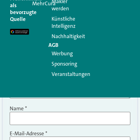
Makler
MehrCura
als
werden
Ihre E-Mail-Adresse wird nicht veröffentlicht.
bevorzugte
Erforderliche Felder sind mit
*
markiert
Künstliche
Quelle
Intelligenz
Kommentar
*
Nachhaltigkeit
AGB
Werbung
Sponsoring
Veranstaltungen
Name
*
E-Mail-Adresse
*