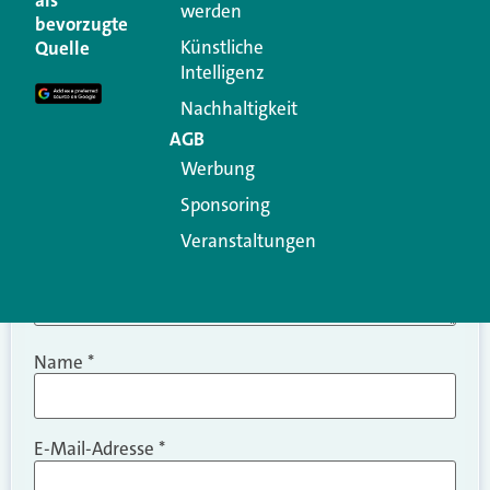
als
werden
Ihre E-Mail-Adresse wird nicht veröffentlicht.
bevorzugte
Erforderliche Felder sind mit
*
markiert
Künstliche
Quelle
Intelligenz
Kommentar
*
Nachhaltigkeit
AGB
Werbung
Sponsoring
Veranstaltungen
Name
*
E-Mail-Adresse
*