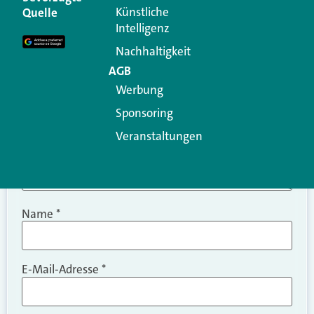
Erforderliche Felder sind mit
*
markiert
Künstliche
Quelle
Intelligenz
Kommentar
*
Nachhaltigkeit
AGB
Werbung
Sponsoring
Veranstaltungen
Name
*
E-Mail-Adresse
*