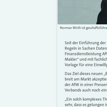
Norman Wirth ist geschäftsführ
Seit der Einführung de
Regeln in Sachen Datens
Finanzdienstleistung 
Makler“ und mit fachli
Vorlage für eine Einwill
Das Ziel
dieses neuen „
breit am Markt akzeptie
der AfW in einer Pressem
Verbands auch noch ein
„Ein solch komplexes T
sehr, dass es gelungen i