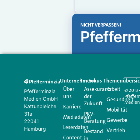
NICHT VERPASSEN!
Pfefferm
Unternehmen
Im Fokus
Themenübersic
Über
Assekuranz
Arbeit
© 2013 
Pfefferminzia
uns
der
Pfeffer
Medien GmbH
Gesundheit
Medie
Zukunft
Kattunbleiche
Karriere
Mobilität
PKV-
31a
Mediadaten
Gewerbe
Beratung
22041
Leserdaten
Hamburg
Vertrieb
Bestand
Content
in