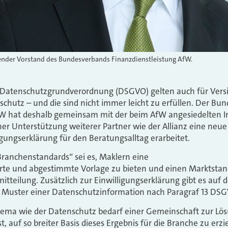
ender Vorstand des Bundesverbands Finanzdienstleistung AfW.
r Datenschutzgrundverordnung (DSGVO) gelten auch für Ver
chutz – und die sind nicht immer leicht zu erfüllen. Der Bu
AfW hat deshalb gemeinsam mit
der beim AfW angesiedelten Ini
cher Unterstützung weiterer Partner wie der Allianz eine n
igungserklärung für den Beratungsalltag erarbeitet.
Branchenstandards“ sei es, Maklern eine
rte und abgestimmte Vorlage zu bieten und einen Marktstand
itteilung. Zusätzlich zur Einwilligungserklärung gibt es auf d
 Muster einer Datenschutzinformation nach Paragraf 13 DSG
hema wie der Datenschutz bedarf einer Gemeinschaft zur Lös
st, auf so breiter Basis dieses Ergebnis für die Branche zu erz