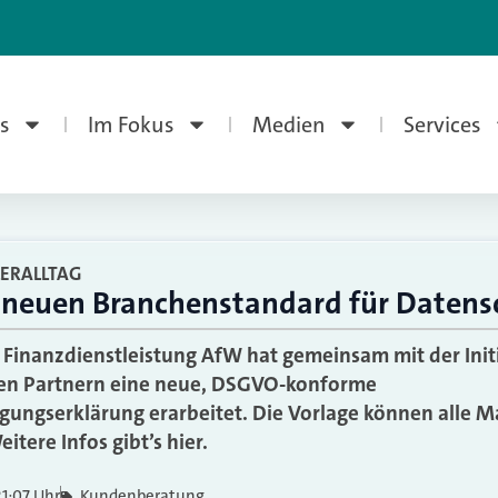
s
Im Fokus
Medien
Services
ERALLTAG
 neuen Branchenstandard für Datens
inanzdienstleistung AfW hat gemeinsam mit der Initi
en Partnern eine neue, DSGVO-konforme
gungserklärung erarbeitet. Die Vorlage können alle Ma
itere Infos gibt’s hier.
21:07 Uhr
Kundenberatung