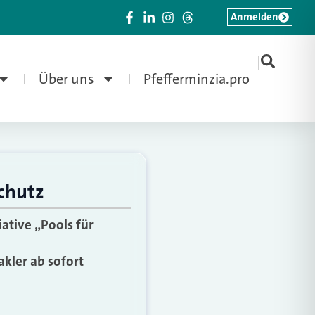
Anmelden
|
Über uns
Pfefferminzia.pro
chutz
ative „Pools für
kler ab sofort