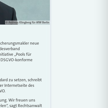
© Andreas Klingberg für AfW Berlin
sicherungsmakler neue
ndesverband
tiative „Pools für
eue DSGVO-konforme
ard zu setzen, schreibt
er Internetseite des
VO.
ung. Wir freuen uns
ielen“, sagt Rechtsanwalt