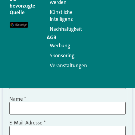
werden
Ihre E-Mail-Adresse wird nicht veröffentlicht.
bevorzugte
Erforderliche Felder sind mit
*
markiert
Künstliche
Quelle
Intelligenz
Kommentar
*
Nachhaltigkeit
AGB
Werbung
Sponsoring
Veranstaltungen
Name
*
E-Mail-Adresse
*