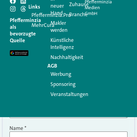
Pfefferminzia
Schreiben Sie einen
Zuhause
neuer
Links
Medien
Hand
GmbH
Branche
Kommentar
Pfefferminzia.Pro
Pfefferminzia
Makler
MehrCura
als
werden
Ihre E-Mail-Adresse wird nicht veröffentlicht.
bevorzugte
Erforderliche Felder sind mit
*
markiert
Künstliche
Quelle
Intelligenz
Kommentar
*
Nachhaltigkeit
AGB
Werbung
Sponsoring
Veranstaltungen
Name
*