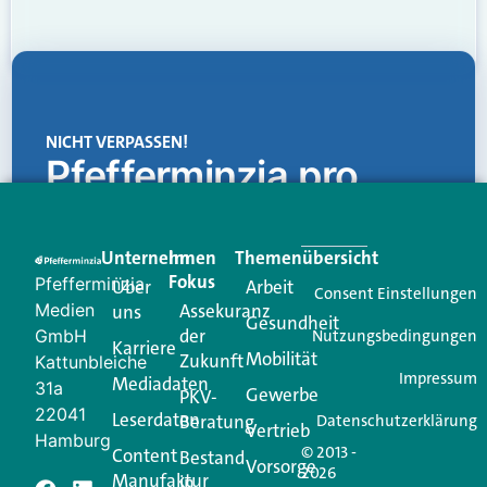
NICHT VERPASSEN!
Pfefferminzia.pro
Eine Plattform, die liefert: aktuelle Informationen,
praktische Services und einen einzigartigen Content-
Unternehmen
Im
Themenübersicht
Creator für Ihre Kundenkommunikation. Alles, was
Fokus
Pfefferminzia
Über
Arbeit
Ihren Vertriebsalltag leichter macht. Mit nur einem
Consent Einstellungen
Medien
Assekuranz
uns
Login.
Gesundheit
der
GmbH
Nutzungsbedingungen
Karriere
Mobilität
Zukunft
Jetzt anmelden
Kattunbleiche
Impressum
Mediadaten
31a
Gewerbe
PKV-
22041
Leserdaten
Beratung
Datenschutzerklärung
Vertrieb
Hamburg
© 2013 -
Content
Bestand
Vorsorge
2026
Manufaktur
in