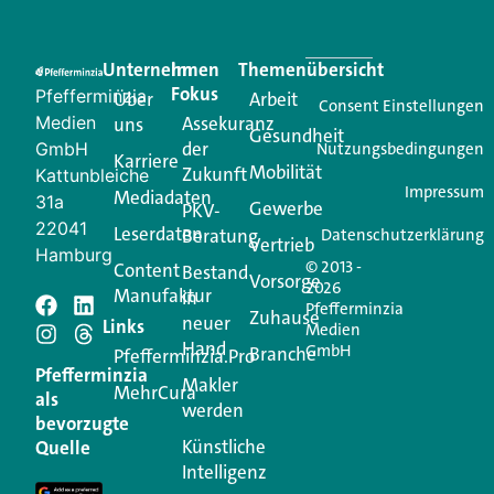
Eine Plattform, die liefert: aktuelle Informationen,
praktische Services und einen einzigartigen Content-
Unternehmen
Im
Themenübersicht
Creator für Ihre Kundenkommunikation. Alles, was
Fokus
Pfefferminzia
Über
Arbeit
Ihren Vertriebsalltag leichter macht. Mit nur einem
Consent Einstellungen
Medien
Assekuranz
uns
Login.
Gesundheit
der
GmbH
Nutzungsbedingungen
Karriere
Mobilität
Zukunft
Jetzt anmelden
Kattunbleiche
Impressum
Mediadaten
31a
Gewerbe
PKV-
22041
Leserdaten
Beratung
Datenschutzerklärung
Vertrieb
Hamburg
© 2013 -
Content
Bestand
Vorsorge
2026
Manufaktur
in
Pfefferminzia
Schreiben Sie einen
Zuhause
neuer
Links
Medien
Hand
GmbH
Branche
Kommentar
Pfefferminzia.Pro
Pfefferminzia
Makler
MehrCura
als
werden
Ihre E-Mail-Adresse wird nicht veröffentlicht.
bevorzugte
Erforderliche Felder sind mit
*
markiert
Künstliche
Quelle
Intelligenz
Kommentar
*