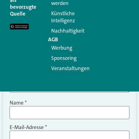
als
werden
Ihre E-Mail-Adresse wird nicht veröffentlicht.
bevorzugte
Erforderliche Felder sind mit
*
markiert
Künstliche
Quelle
Intelligenz
Kommentar
*
Nachhaltigkeit
AGB
Werbung
Sponsoring
Veranstaltungen
Name
*
E-Mail-Adresse
*