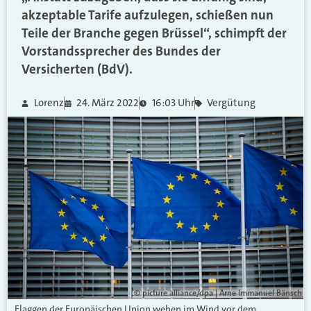
akzeptable Tarife aufzulegen, schießen nun
Teile der Branche gegen Brüssel“, schimpft der
Vorstandssprecher des Bundes der
Versicherten (BdV).
Lorenz
24. März 2022
16:03 Uhr
Vergütung
© picture alliance/dpa | Arne Immanuel Bänsch
Flaggen der Europäischen Union wehen im Wind vor dem