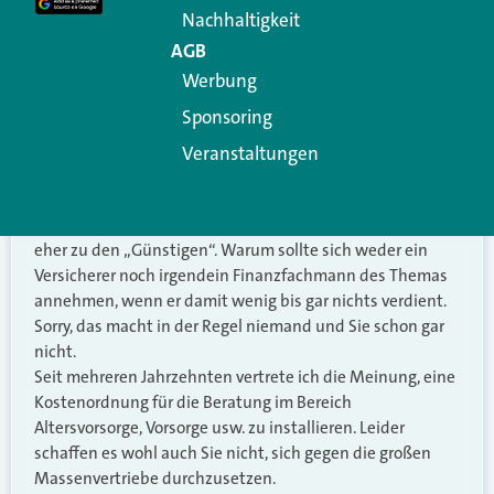
Nachhaltigkeit
unabhängig davon, dass mir Ihr teilweise unqualifiziertes
Geschimpfe mächtig auf den Geist geht, habe ich mal ein
AGB
ganz pragmatische Anregung in der Sache: Erarbeiten Sie
Werbung
mit denjenigen, welche die PEPP-Grundlagen geschaffen
Sponsoring
haben, doch mal eine konstruktive Lösung, wie die
Menschen, die das Thema beraten sollen, vergütet
Veranstaltungen
werden können bzw. sollen.
Gerade die Tage hatte ich mit einem Anwalt zu tun, der
einen Stundensatz von 180€ aufruft. Er gehört damit wohl
eher zu den „Günstigen“. Warum sollte sich weder ein
Versicherer noch irgendein Finanzfachmann des Themas
annehmen, wenn er damit wenig bis gar nichts verdient.
Sorry, das macht in der Regel niemand und Sie schon gar
nicht.
Seit mehreren Jahrzehnten vertrete ich die Meinung, eine
Kostenordnung für die Beratung im Bereich
Altersvorsorge, Vorsorge usw. zu installieren. Leider
schaffen es wohl auch Sie nicht, sich gegen die großen
Massenvertriebe durchzusetzen.