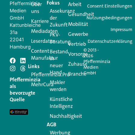
Fokus
Pfefferminzia
Über
Arbeit
Ihren Vertriebsalltag leichter macht. Mit nur einem
Consent Einstellungen
Medien
Assekuranz
uns
Login.
Gesundheit
der
GmbH
Nutzungsbedingungen
Karriere
Mobilität
Zukunft
Jetzt anmelden
Kattunbleiche
Impressum
Mediadaten
31a
Gewerbe
PKV-
22041
Leserdaten
Beratung
Datenschutzerklärung
Vertrieb
Hamburg
© 2013 -
Content
Bestand
Vorsorge
2026
Manufaktur
in
Pfefferminzia
Schreiben Sie einen
Zuhause
neuer
Links
Medien
Hand
GmbH
Branche
Kommentar
Pfefferminzia.Pro
Pfefferminzia
Makler
MehrCura
als
werden
Ihre E-Mail-Adresse wird nicht veröffentlicht.
bevorzugte
Erforderliche Felder sind mit
*
markiert
Künstliche
Quelle
Intelligenz
Kommentar
*
Nachhaltigkeit
AGB
Werbung