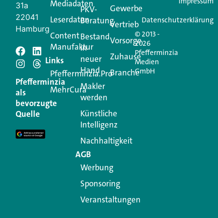
Impressum
Mediadaten
31a
Gewerbe
PKV-
22041
Leserdaten
Beratung
Datenschutzerklärung
Vertrieb
Hamburg
© 2013 -
Content
Bestand
Vorsorge
2026
Manufaktur
in
Pfefferminzia
Schreiben Sie einen
Zuhause
neuer
Links
Medien
Hand
GmbH
Branche
Kommentar
Pfefferminzia.Pro
Pfefferminzia
Makler
MehrCura
als
werden
Ihre E-Mail-Adresse wird nicht veröffentlicht.
bevorzugte
Erforderliche Felder sind mit
*
markiert
Künstliche
Quelle
Intelligenz
Kommentar
*
Nachhaltigkeit
AGB
Werbung
Sponsoring
Veranstaltungen