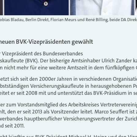
obias Bladau, Berlin Direkt, Florian Meurs und René Billing, beide DA Direk
neuen BVK-Vizepräsidenten gewählt
er Vizepräsident des Bundesverbandes
kaufleute (BVK). Der bisherige Amtsinhaber Ulrich Zander k
m nicht mehr für eine weitere Amtszeit in dem fünfköpfige
setzt sich seit den 2000er Jahren in verschiedenen Organisat
lbstständigen Versicherungskaufleute in herausgehobenen Po
eitet er seit 2008 mit und unterstützt das BVK-Präsidium in se
 er zum Vorstandsmitglied des Arbeitskreises Vertreterverei
, den er seit 2013 als Vorsitzender leitet. Marco Seuffert is
verbandes hauptberuflicher Versicherungsvertreter der Zurich
 seit 2011.