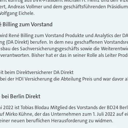
eht künftig aus BVK-Präsident Michael H. Heinz und den Viz
fert, Andreas Vollmer und dem geschäftsführenden Präsidium
olfgang Eichele.
é Billing zum Vorstand
wird René Billing zum Vorstand Produkte und Analytics der 
g (DA Direkt) berufen. In dem neu geschaffenen Vorstandsre
usbau des Sachversicherungsgeschäfts sowie die Weiterentwi
erantworten. Bisher hat er das in seiner Rolle als Leiter Prod
eit beim Direktversicherer DA Direkt
 bei der HDI Versicherung die Abteilung Preis und war davor al
bei Berlin Direkt
 2022 ist Tobias Blodau Mitglied des Vorstands der BD24 Berl
gt auf Mirko Kühne, der das Unternehmen zum 1. Juli 2022 auf
h einer neuen beruflichen Herausforderung zu widmen.