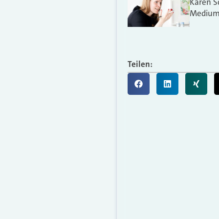
Karen S
Medium
Teilen: