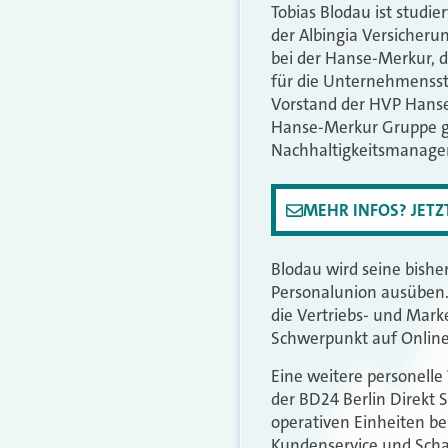
Tobias Blodau ist studi
der Albingia Versicheru
bei der Hanse-Merkur, d
für die Unternehmensst
Vorstand der HVP Hanse 
Hanse-Merkur Gruppe ge
Nachhaltigkeitsmanage
MEHR INFOS? JET
Blodau wird seine bisher
Personalunion ausüben.
die Vertriebs- und Marke
Schwerpunkt auf Online-
Eine weitere personelle
der BD24 Berlin Direkt S
operativen Einheiten b
Kundenservice und Scha