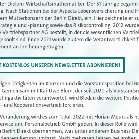
erter Diplom-Wirtschaftsmathematiker. Der 51-Jährige begann 
ng. Nach Stationen bei der Aspecta Lebensversicherung und H
em Mutterkonzern der Berlin Direkt, ein. Hier zeichnete er z
rategie und -planung sowie das Risikocontrolling. 2012 wur
Vertriebspartner AG bestellt, in der die wesentlichen Vertri
poolt sind. Ende 2021 wurde zudem die Verantwortlichkeit f
ment an ihn herangetragen.
ZT KOSTENLOS UNSEREN NEWSLETTER ABONNIEREN!
igen Tätigkeiten im Konzern und die Vorstandsposition bei Ber
 Gemeinsam mit Kai-Uwe Blum, der seit 2020 als Vorstandsm
tingaktivitäten verantwortet, wird Blodau die weitere Positi
 und Kooperationsvertrieb forcieren.
 Veränderung wird es zum 1. Juli 2022 mit Florian Meurs als
ervice und Personalbetrieb GmbH geben. In dieser Rolle wird 
ei Berlin Direkt übernehmen, was unter anderem Business D
denregulierung umfasst. Nach mehreren Jahren bei großen