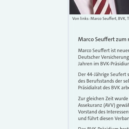
Von links: Marco Seuffert, BVK, T
Marco Seuffert zum 
Marco Seuffert ist neu
Deutscher Versicherungs
Jahren im BVK-Präsidiu
Der 44-Jährige Seufert 
des Berufsstands der se
Präsidialrat des BVK arb
Zur gleichen Zeit wurde
Assekuranz (AVV) gewählt
Vorstand des Interessen
und führt diesen Verband