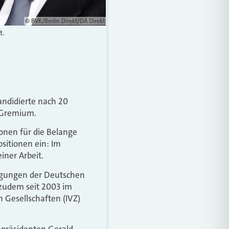
© BVK/Berlin Direkt/DA Direkt
t.
andidierte nach 20
n Gremium.
ionen für die Belange
sitionen ein: Im
iner Arbeit.
nigungen der Deutschen
t zudem seit 2003 im
 Gesellschaften (IVZ)