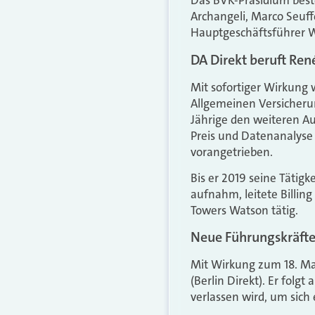
Das BVK-Präsidium best
Archangeli, Marco Seuf
Hauptgeschäftsführer W
DA Direkt beruft Ren
Mit sofortiger Wirkung 
Allgemeinen Versicherun
Jährige den weiteren A
Preis und Datenanalyse v
vorangetrieben.
Bis er 2019 seine Tätigk
aufnahm, leitete Billing
Towers Watson tätig.
Neue Führungskräfte 
Mit Wirkung zum 18. Mai
(Berlin Direkt). Er fol
verlassen wird, um sic