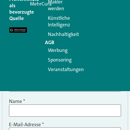
Makler
MehrCura
als
werden
Ihre E-Mail-Adresse wird nicht veröffentlicht.
bevorzugte
Erforderliche Felder sind mit
*
markiert
Künstliche
Quelle
Intelligenz
Kommentar
*
Nachhaltigkeit
AGB
Werbung
Sponsoring
Veranstaltungen
Name
*
E-Mail-Adresse
*