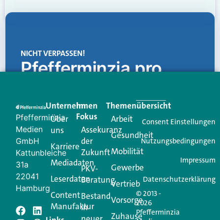
NICHT VERPASSEN!
Pfefferminzia.pro
Eine Plattform, die liefert: aktuelle Informationen,
praktische Services und einen einzigartigen Content-
Unternehmen
Im
Themenübersicht
Creator für Ihre Kundenkommunikation. Alles, was
Fokus
Pfefferminzia
Über
Arbeit
Ihren Vertriebsalltag leichter macht. Mit nur einem
Consent Einstellungen
Medien
Assekuranz
uns
Login.
Gesundheit
der
GmbH
Nutzungsbedingungen
Karriere
Mobilität
Zukunft
Jetzt anmelden
Kattunbleiche
Impressum
Mediadaten
31a
Gewerbe
PKV-
22041
Leserdaten
Beratung
Datenschutzerklärung
Vertrieb
Hamburg
© 2013 -
Content
Bestand
Vorsorge
2026
Manufaktur
in
Pfefferminzia
Schreiben Sie einen
Zuhause
neuer