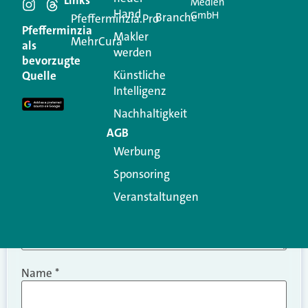
Links
Medien
Hand
GmbH
Branche
Kommentar
Pfefferminzia.Pro
Pfefferminzia
Makler
MehrCura
als
werden
Ihre E-Mail-Adresse wird nicht veröffentlicht.
bevorzugte
Erforderliche Felder sind mit
*
markiert
Künstliche
Quelle
Intelligenz
Kommentar
*
Nachhaltigkeit
AGB
Werbung
Sponsoring
Veranstaltungen
Name
*