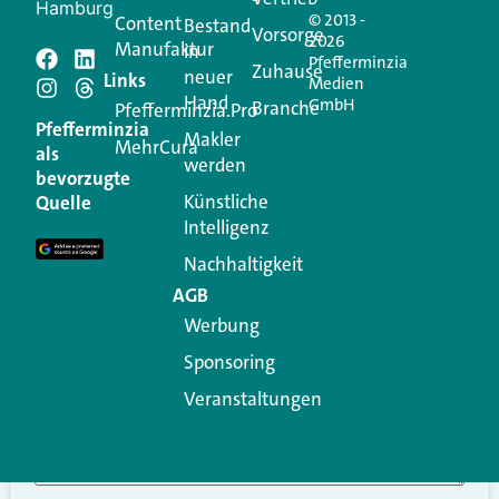
Hamburg
© 2013 -
Content
Bestand
Vorsorge
2026
Manufaktur
in
Pfefferminzia
Schreiben Sie einen
Zuhause
neuer
Links
Medien
Hand
GmbH
Branche
Kommentar
Pfefferminzia.Pro
Pfefferminzia
Makler
MehrCura
als
werden
Ihre E-Mail-Adresse wird nicht veröffentlicht.
bevorzugte
Erforderliche Felder sind mit
*
markiert
Künstliche
Quelle
Intelligenz
Kommentar
*
Nachhaltigkeit
AGB
Werbung
Sponsoring
Veranstaltungen