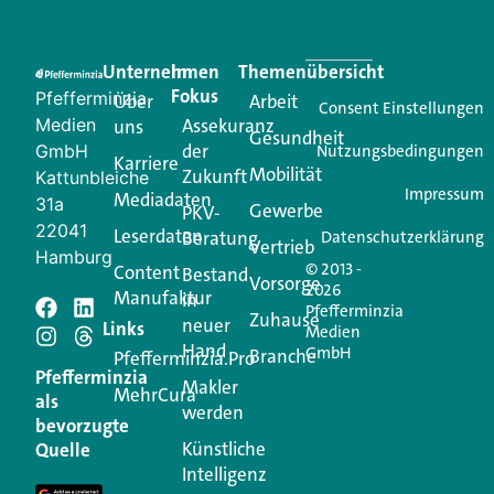
Eine Plattform, die liefert: aktuelle Informationen,
praktische Services und einen einzigartigen Content-
Unternehmen
Im
Themenübersicht
Creator für Ihre Kundenkommunikation. Alles, was
Fokus
Pfefferminzia
Über
Arbeit
Ihren Vertriebsalltag leichter macht. Mit nur einem
Consent Einstellungen
Medien
Assekuranz
uns
Login.
Gesundheit
der
GmbH
Nutzungsbedingungen
Karriere
Mobilität
Zukunft
Jetzt anmelden
Kattunbleiche
Impressum
Mediadaten
31a
Gewerbe
PKV-
22041
Leserdaten
Beratung
Datenschutzerklärung
Vertrieb
Hamburg
© 2013 -
Content
Bestand
Vorsorge
2026
Manufaktur
in
Pfefferminzia
Schreiben Sie einen
Zuhause
neuer
Links
Medien
Hand
GmbH
Branche
Kommentar
Pfefferminzia.Pro
Pfefferminzia
Makler
MehrCura
als
werden
Ihre E-Mail-Adresse wird nicht veröffentlicht.
bevorzugte
Erforderliche Felder sind mit
*
markiert
Künstliche
Quelle
Intelligenz
Kommentar
*