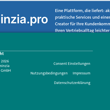
Eine Plattform, die liefert: 
inzia.pro
praktische Services und eine
Creator für Ihre Kundenkomm
Ihren Vertriebsalltag leicht
Login.
ht
Jetzt anmelden
- 2026
Consent Einstellungen
minzia
n GmbH
Nutzungsbedingungen
Impressum
Datenschutzerklärung
e einen Kommentar