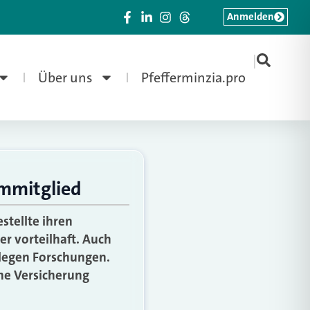
Anmelden
|
Über uns
Pfefferminzia.pro
ammitglied
tellte ihren
zer vorteilhaft. Auch
elegen Forschungen.
che Versicherung