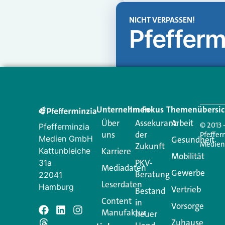
NICHT VERPASSEN!
Pfefferm
Unternehmen
Im Fokus
Themenübersic
Über
Assekuranz
Arbeit
© 2013 
Pfefferminzia
uns
der
Pfeffer
Medien GmbH
Gesundheit
Medie
Zukunft
Kattunbleiche
Karriere
Mobilität
PKV-
31a
Mediadaten
Gewerbe
Beratung
22041
Leserdaten
Hamburg
Vertrieb
Bestand
Content
in
Vorsorge
Manufaktur
Schreiben Si
neuer
Zuhause