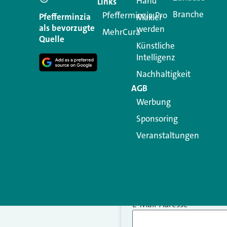
Hand
Links
Branche
Pfefferminzia.Pro
Ihre E-Mail-Adresse wird n
Pfefferminzia
Makler
als bevorzugte
werden
MehrCura
Kommentar
*
Quelle
Künstliche
Intelligenz
Nachhaltigkeit
AGB
Werbung
Sponsoring
Veranstaltungen
Name
*
E-Mail-Adresse
*