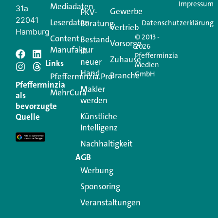
Impressum
Mediadaten
31a
Gewerbe
PKV-
22041
Leserdaten
Beratung
Datenschutzerklärung
Vertrieb
Hamburg
© 2013 -
Content
Bestand
Vorsorge
2026
Manufaktur
in
Pfefferminzia
Schreiben Sie einen
Zuhause
neuer
Links
Medien
Hand
GmbH
Branche
Kommentar
Pfefferminzia.Pro
Pfefferminzia
Makler
MehrCura
als
werden
Ihre E-Mail-Adresse wird nicht veröffentlicht.
bevorzugte
Erforderliche Felder sind mit
*
markiert
Künstliche
Quelle
Intelligenz
Kommentar
*
Nachhaltigkeit
AGB
Werbung
Sponsoring
Veranstaltungen