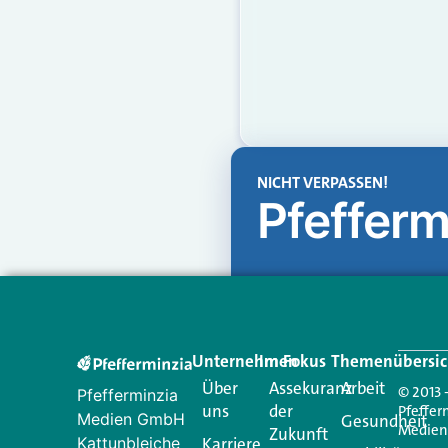
NICHT VERPASSEN!
Pfefferm
Unternehmen
Im Fokus
Themenübersic
Über
Assekuranz
Arbeit
© 2013 
Pfefferminzia
uns
der
Pfeffer
Medien GmbH
Gesundheit
Medie
Zukunft
Kattunbleiche
Karriere