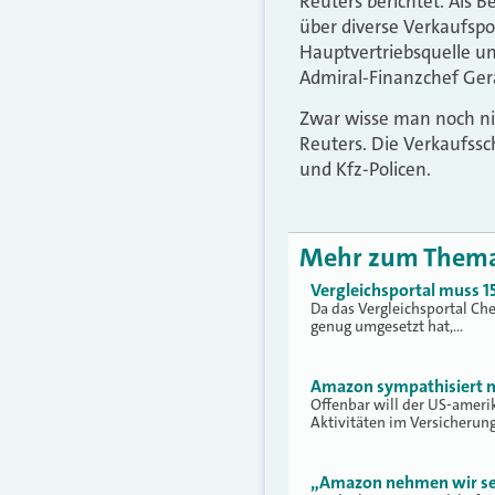
Reuters berichtet. Als B
über diverse Verkaufspor
Hauptvertriebsquelle u
Admiral-Finanzchef Ger
Zwar wisse man noch nic
Reuters. Die Verkaufssc
und Kfz-Policen.
Mehr zum Them
Vergleichsportal muss 1
Da das Vergleichsportal Ch
genug umgesetzt hat,…
Amazon sympathisiert m
Offenbar will der US-amer
Aktivitäten im Versicheru
„Amazon nehmen wir se