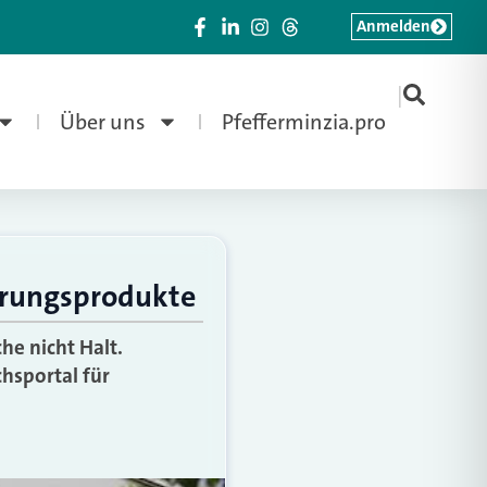
Anmelden
|
Über uns
Pfefferminzia.pro
herungsprodukte
e nicht Halt.
hsportal für