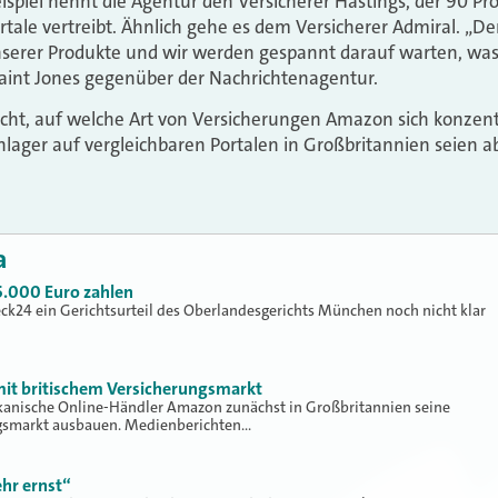
eispiel nennt die Agentur den Versicherer Hastings, der 90 Pr
tale vertreibt. Ähnlich gehe es dem Versicherer Admiral. „Der 
nserer Produkte und wir werden gespannt darauf warten, was
aint Jones gegenüber der Nachrichtenagentur.
ht, auf welche Art von Versicherungen Amazon sich konzentr
hlager auf vergleichbaren Portalen in Großbritannien seien 
a
5.000 Euro zahlen
eck24 ein Gerichtsurteil des Oberlandesgerichts München noch nicht klar
it britischem Versicherungsmarkt
ikanische Online-Händler Amazon zunächst in Großbritannien seine
ngsmarkt ausbauen. Medienberichten…
hr ernst“