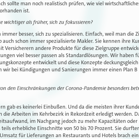
 sollte man noch realistisch prüfen, wie viel wirtschaftliches
rhanden ist.
te wichtiger als früher, sich zu fokussieren?
 immer besser, sich zu spezialisieren. Einfach, weil man die 
 auch schon immer spezialisierte Makler. Sie kennen ihre Ku
 Versicherern andere Produkte für diese Zielgruppe entwickel
istungen viel besser passen als Standardlösungen. Wir haben 
rungskonzepte entwickelt und diese Konzepte deckungsgleic
n wir bei Kündigungen und Sanierungen immer einen Plan B
on den Einschränkungen der Corona-Pandemie besonders betrof
rn gab es keinerlei Einbußen. Und da die meisten ihrer Kund
n die Arbeiten im Kehrbezirk in Rekordzeit erledigt werden. 
eitsaufwand, im Nachgang jedoch zu mehr Kapazitäten oder F
eils erhebliche Einschnitte von 50 bis 70 Prozent. Sie durften
Umsatz für Lieferungen an Restaurants und Hotels brach ein