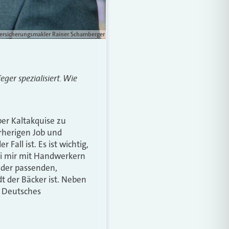
ersicherungsmakler Rainer Schamberger
ger spezialisiert. Wie
per Kaltakquise zu
herigen Job und
Fall ist. Es ist wichtig,
ei mir mit Handwerkern
ander passenden,
 der Bäcker ist. Neben
e Deutsches