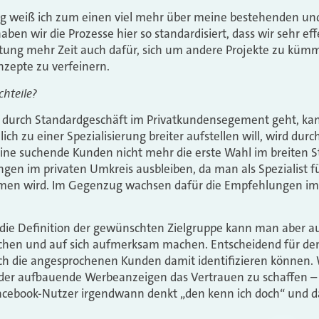
ung weiß ich zum einen viel mehr über meine bestehenden un
en wir die Prozesse hier so standardisiert, dass wir sehr eff
atung mehr Zeit auch dafür, sich um andere Projekte zu küm
nzepte zu verfeinern.
hteile?
urch Standardgeschäft im Privatkundensegement geht, kann
ch zu einer Spezialisierung breiter aufstellen will, wird durch
line suchende Kunden nicht mehr die erste Wahl im breiten S
n im privaten Umkreis ausbleiben, da man als Spezialist für
en wird. Im Gegenzug wachsen dafür die Empfehlungen im
die Definition der gewünschten Zielgruppe kann man aber a
en und auf sich aufmerksam machen. Entscheidend für den Er
sich die angesprochenen Kunden damit identifizieren können. W
der aufbauende Werbeanzeigen das Vertrauen zu schaffen –
Facebook-Nutzer irgendwann denkt „den kenn ich doch“ und d