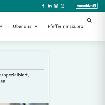
Anmelden
|
Über uns
Pfefferminzia.pro
spezialisiert,
nen