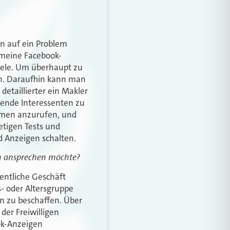
en auf ein Problem
 meine Facebook-
egele. Um überhaupt zu
n. Daraufhin kann man
etaillierter ein Makler
ssende Interessenten zu
hmen anzurufen, und
etigen Tests und
 Anzeigen schalten.
en ansprechen möchte?
entliche Geschäft
s- oder Altersgruppe
en zu beschaffen. Über
 der Freiwilligen
ok-Anzeigen