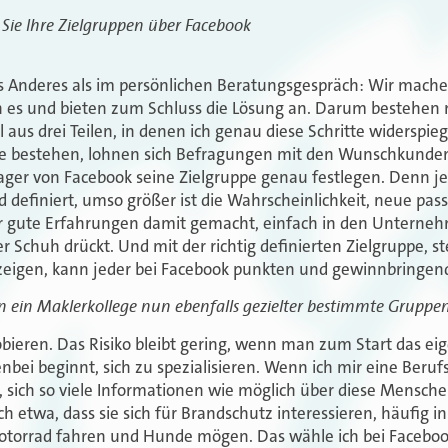
 Sie Ihre Zielgruppen über Facebook
ichts Anderes als im persönlichen Beratungsgespräch: Wir mach
 es und bieten zum Schluss die Lösung an. Darum bestehen
aus drei Teilen, in denen ich genau diese Schritte widerspi
me bestehen, lohnen sich Befragungen mit den Wunschkunde
r von Facebook seine Zielgruppe genau festlegen. Denn je d
d definiert, umso größer ist die Wahrscheinlichkeit, neue pa
r gute Erfahrungen damit gemacht, einfach in den Unterne
 Schuh drückt. Und mit der richtig definierten Zielgruppe, st
eigen, kann jeder bei Facebook punkten und gewinnbringend
 ein Maklerkollege nun ebenfalls gezielter bestimmte Grupp
bieren. Das Risiko bleibt gering, wenn man zum Start das eig
nbei beginnt, sich zu spezialisieren. Wenn ich mir eine Beruf
s, sich so viele Informationen wie möglich über diese Mensch
h etwa, dass sie sich für Brandschutz interessieren, häufig in
otorrad fahren und Hunde mögen. Das wähle ich bei Facebo