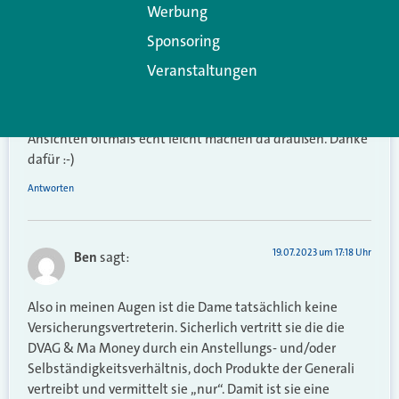
Werbung
Vermögensberater seit vielen Jahren ERHEBLICH mehr
Umsatz über Geldanlagen ohne irgendwelche
Sponsoring
Versicherungsbeteiligung als über sämtliche
Veranstaltungen
Versicherungsprodukte zusammen. So Leute aus dem
letzten Jahrhundert bringen mich da immer wieder zum
Lachen. Kein Wunder, dass es uns so antiquierte
Ansichten oftmals echt leicht machen da draußen. Danke
dafür :-)
Antworten
19.07.2023 um 17:18 Uhr
Ben
sagt:
Also in meinen Augen ist die Dame tatsächlich keine
Versicherungsvertreterin. Sicherlich vertritt sie die die
DVAG & Ma Money durch ein Anstellungs- und/oder
Selbständigkeitsverhältnis, doch Produkte der Generali
vertreibt und vermittelt sie „nur“. Damit ist sie eine