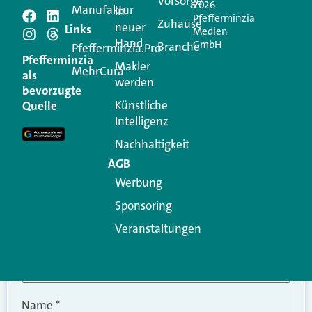
Vorsorge
2026
Manufaktur
in
Pfefferminzia
Schreiben Sie einen
Zuhause
neuer
Links
Medien
Hand
GmbH
Branche
Kommentar
Pfefferminzia.Pro
Pfefferminzia
Makler
MehrCura
als
werden
Ihre E-Mail-Adresse wird nicht veröffentlicht.
bevorzugte
Erforderliche Felder sind mit
*
markiert
Künstliche
Quelle
Intelligenz
Kommentar
*
Nachhaltigkeit
AGB
Werbung
Sponsoring
Veranstaltungen
Name
*