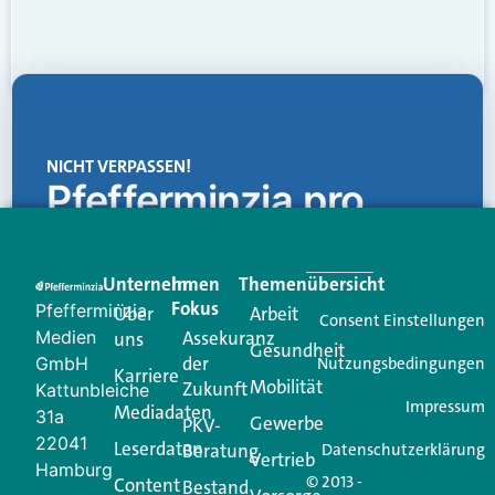
NICHT VERPASSEN!
Pfefferminzia.pro
Eine Plattform, die liefert: aktuelle Informationen,
praktische Services und einen einzigartigen Content-
Unternehmen
Im
Themenübersicht
Creator für Ihre Kundenkommunikation. Alles, was
Fokus
Pfefferminzia
Über
Arbeit
Ihren Vertriebsalltag leichter macht. Mit nur einem
Consent Einstellungen
Medien
Assekuranz
uns
Login.
Gesundheit
der
GmbH
Nutzungsbedingungen
Karriere
Mobilität
Zukunft
Jetzt anmelden
Kattunbleiche
Impressum
Mediadaten
31a
Gewerbe
PKV-
22041
Leserdaten
Beratung
Datenschutzerklärung
Vertrieb
Hamburg
© 2013 -
Content
Bestand