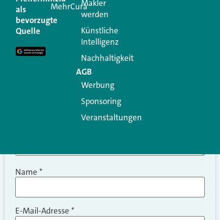
Makler
MehrCura
als
werden
Ihre E-Mail-Adresse wird nicht veröffentlicht.
bevorzugte
Erforderliche Felder sind mit
*
markiert
Künstliche
Quelle
Intelligenz
Kommentar
*
Nachhaltigkeit
AGB
Werbung
Sponsoring
Veranstaltungen
Name
*
E-Mail-Adresse
*