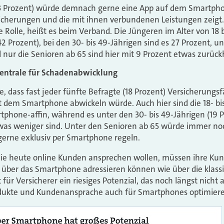
(23 Prozent) würde demnach gerne eine App auf dem Smartpho
sicherungen und die mit ihnen verbundenen Leistungen zeigt. 
e Rolle, heißt es beim Verband. Die Jüngeren im Alter von 18 
42 Prozent), bei den 30- bis 49-Jährigen sind es 27 Prozent, un
 nur die Senioren ab 65 sind hier mit 9 Prozent etwas zurück
zentrale für Schadenabwicklung
, dass fast jeder fünfte Befragte (18 Prozent) Versicherungsf
mit dem Smartphone abwickeln würde. Auch hier sind die 18- bi
phone-affin, während es unter den 30- bis 49-Jährigen (19 P
twas weniger sind. Unter den Senioren ab 65 würde immer no
gerne exklusiv per Smartphone regeln.
die heute online Kunden ansprechen wollen, müssen ihre Ku
h über das Smartphone adressieren können wie über die klass
für Versicherer ein riesiges Potenzial, das noch längst nicht a
rodukte und Kundenansprache auch für Smartphones optimieren