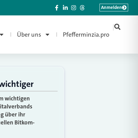
Anmelden
|
Über uns
Pfefferminzia.pro
wichtiger
m wichtigen
gitalverbands
g über ihr
uellen Bitkom-