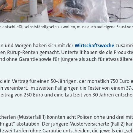
ch entschließt, selbstständig sein zu wollen, muss auch auf eigene Faust vo
en und Morgen haben sich mit der
Wirtschaftswoche
zusamme
en Rürup-Renten gemacht. Unterteilt haben sie die Produkte
nd ohne Garantie sowie für jüngere als auch für etwas ältere
nd ein Vertrag für einen 50-Jährigen, der monatlich 750 Euro 
n vereinbart. Im zweiten Fall gingen die Tester von einem 37-
eitrag von 250 Euro und eine Laufzeit von 30 Jahren entschei
icherten (Musterfall 1) konnten acht Policen ohne und drei mit
r gut“ abstauben. Der jüngere Musterversicherte (Fall 2) k
d zwei Tarifen ohne Garantie entscheiden, die jeweils ein „s