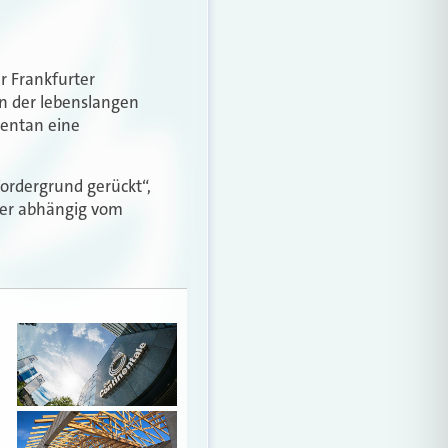
er Frankfurter
on der lebenslangen
mentan eine
Vordergrund gerückt“,
mmer abhängig vom