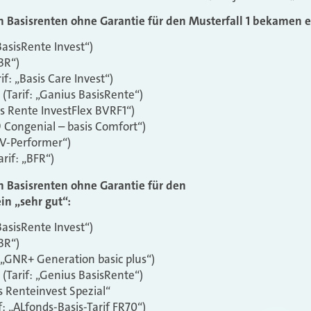
Basisrenten ohne Garantie für den Musterfall 1 bekamen ei
BasisRente Invest“)
BR“)
f: „Basis Care Invest“)
(Tarif: „Ganius BasisRente“)
sis Rente InvestFlex BVRF1“)
9 Congenial – basis Comfort“)
BRV-Performer“)
rif: „BFR“)
 Basisrenten ohne Garantie für den
in „sehr gut“:
BasisRente Invest“)
BR“)
: „GNR+ Generation basic plus“)
(Tarif: „Genius BasisRente“)
is Renteinvest Spezial“
if: „ALfonds-Basis-Tarif FR70“)