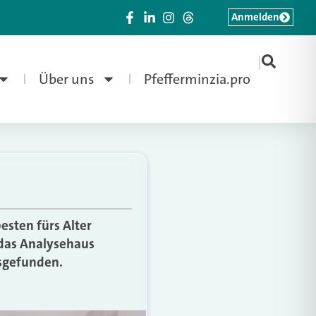
Anmelden
|
Über uns
Pfefferminzia.pro
esten fürs Alter
 das Analysehaus
sgefunden.