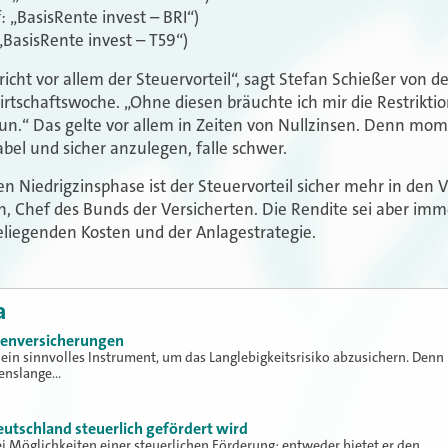
: „BasisRente invest – BRI“)
 „BasisRente invest – T59“)
icht vor allem der Steuervorteil“, sagt Stefan Schießer von d
tschaftswoche. „Ohne diesen bräuchte ich mir die Restrikti
un.“ Das gelte vor allem in Zeiten von Nullzinsen. Denn mo
el und sicher anzulegen, falle schwer.
en Niedrigzinsphase ist der Steuervorteil sicher mehr in den 
in, Chef des Bunds der Versicherten. Die Rendite sei aber i
eliegenden Kosten und der Anlagestrategie.
a
ntenversicherungen
ein sinnvolles Instrument, um das Langlebigkeitsrisiko abzusichern. Denn
benslange…
eutschland steuerlich gefördert wird
wei Möglichkeiten einer steuerlichen Förderung: entweder bietet er den