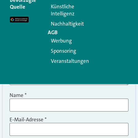
bevorzugte
Erforderliche Felder sind mit
*
markiert
Künstliche
Quelle
Intelligenz
Kommentar
*
Nachhaltigkeit
AGB
Werbung
Sponsoring
Veranstaltungen
Name
*
E-Mail-Adresse
*