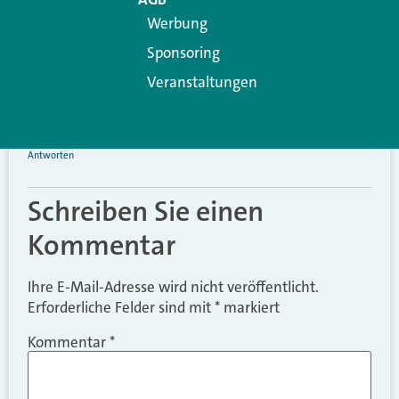
angestrebten Ruhestandsbeginn notwendig und auch
Werbung
die Klarheit über die persönlichen Ausgaben in diesem
Lebensabschnitt. Ohne fachkundige Beratung wird dabei
Sponsoring
aber kaum jemand schlau. In der Folge unterschätzen
Veranstaltungen
viele die Risiken bis sie eintreten. Im Artikel ist zudem die
Rentenbesteuerung nicht auf aktuellen Stand (100%
nicht ab 2040).
Antworten
Schreiben Sie einen
Kommentar
Ihre E-Mail-Adresse wird nicht veröffentlicht.
Erforderliche Felder sind mit
*
markiert
Kommentar
*