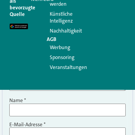
als
werden
Ihre E-Mail-Adresse wird nicht veröffentlicht.
bevorzugte
Erforderliche Felder sind mit
*
markiert
Künstliche
Quelle
Intelligenz
Kommentar
*
Nachhaltigkeit
AGB
Werbung
Sponsoring
Veranstaltungen
Name
*
E-Mail-Adresse
*