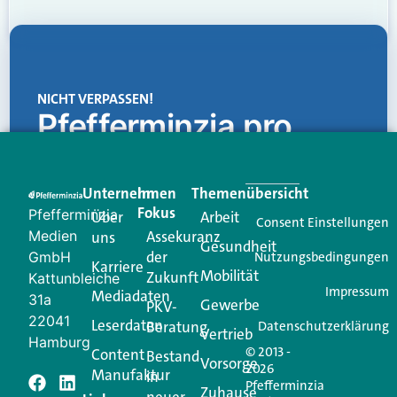
NICHT VERPASSEN!
Pfefferminzia.pro
Eine Plattform, die liefert: aktuelle Informationen,
praktische Services und einen einzigartigen Content-
Unternehmen
Im
Themenübersicht
Creator für Ihre Kundenkommunikation. Alles, was
Fokus
Pfefferminzia
Über
Arbeit
Ihren Vertriebsalltag leichter macht. Mit nur einem
Consent Einstellungen
Medien
Assekuranz
uns
Login.
Gesundheit
der
GmbH
Nutzungsbedingungen
Karriere
Mobilität
Zukunft
Jetzt anmelden
Kattunbleiche
Impressum
Mediadaten
31a
Gewerbe
PKV-
22041
Leserdaten
Beratung
Datenschutzerklärung
Vertrieb
Hamburg
© 2013 -
Content
Bestand
Vorsorge
2026
Manufaktur
in
Pfefferminzia
Ein Kommentar
Zuhause
neuer