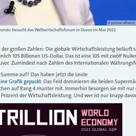
© picture allianc
mondo besucht das Weltwirtschaftsforum in Davos im Mai 2022
der großen Zahlen: Die globale Wirtschaftsleistung beläuft s
ch 105 Billionen US-Dollar. Das ist eine 105 mit zwölf Nullen
zuvor. Zumindest nach Zahlen des Internationalen Währungsf
se Summe auf? Das haben jetzt die Leute
eine Grafik gepackt
. Das Feld dominieren die beiden Supermä
chen auf Rang 4 munter mit. Immerhin besorgen sie mit nur
Prozent der Wirtschaftsleistung. Und wer ist nur knapp davor