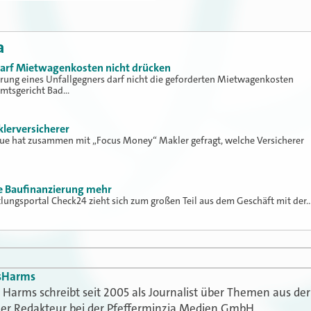
a
 darf Mietwagenkosten nicht drücken
erung eines Unfallgegners darf nicht die geforderten Mietwagenkosten
Amtsgericht Bad…
klerversicherer
lue hat zusammen mit „Focus Money“ Makler gefragt, welche Versicherer
ne Baufinanzierung mehr
tlungsportal Check24 zieht sich zum großen Teil aus dem Geschäft mit der
s
Harms
Harms schreibt seit 2005 als Journalist über Themen aus der
t er Redakteur bei der Pfefferminzia Medien GmbH.