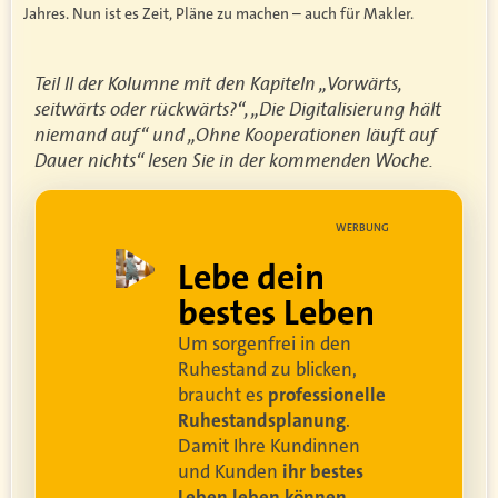
Jahres. Nun ist es Zeit, Pläne zu machen – auch für Makler.
Teil II der Kolumne mit den Kapiteln „Vorwärts,
seitwärts oder rückwärts?“, „Die Digitalisierung hält
niemand auf“ und „Ohne Kooperationen läuft auf
Dauer nichts“ lesen Sie in der kommenden Woche.
UNG
WERBUNG
ell
Lebe dein
rei
bestes Leben
Um sorgenfrei in den
and
Ruhestand zu blicken,
braucht es
professionelle
Ruhestandsplanung
.
Damit Ihre Kundinnen
ren
und Kunden
ihr bestes
Leben leben können
.