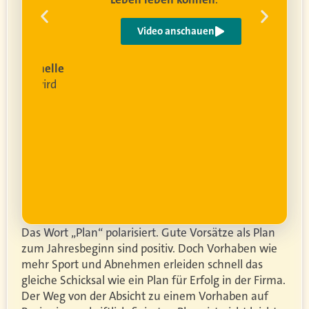
 um
e
Video anschauen
ist
rofessionelle
lanung
wird
ung
er.
Das Wort „Plan“ polarisiert. Gute Vorsätze als Plan
zum Jahresbeginn sind positiv. Doch Vorhaben wie
mehr Sport und Abnehmen erleiden schnell das
gleiche Schicksal wie ein Plan für Erfolg in der Firma.
Der Weg von der Absicht zu einem Vorhaben auf