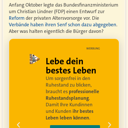
Anfang Oktober legte das Bundesfinanzministerium
um Christian Lindner (FDP) einen Entwurf zur
Reform
der privaten Altersvorsorge vor. Die
Verbände haben ihren Senf schon dazu abgegeben
.
Aber was halten eigentlich die Bürger davon?
UNG
WERBUNG
ell
Lebe dein
rei
bestes Leben
Um sorgenfrei in den
and
Ruhestand zu blicken,
braucht es
professionelle
Ruhestandsplanung
.
Damit Ihre Kundinnen
ren
und Kunden
ihr bestes
Leben leben können
.
 um
e