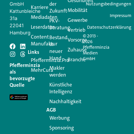
Gesundheit
der
GmbH
Nutzungsbedingungen
Karriere
Mobilität
Zukunft
Jetzt anmelden
Kattunbleiche
Impressum
Mediadaten
31a
Gewerbe
PKV-
22041
Leserdaten
Beratung
Datenschutzerklärung
Vertrieb
Hamburg
© 2013 -
Content
Bestand
Vorsorge
2026
Manufaktur
in
Pfefferminzia
Zuhause
neuer
Schreiben Sie einen
Links
Medien
Hand
GmbH
Branche
Pfefferminzia.Pro
Kommentar
Pfefferminzia
Makler
MehrCura
als
werden
bevorzugte
Ihre E-Mail-Adresse wird nicht veröffentlicht.
Künstliche
Quelle
Erforderliche Felder sind mit
*
markiert
Intelligenz
Kommentar
*
Nachhaltigkeit
AGB
Werbung
Sponsoring