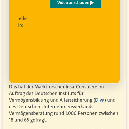
Video anschauen
ist
rofessionelle
lanung
wird
ung
er.
Das hat der Marktforscher Insa-Consulere im
Auftrag des Deutschen Instituts für
Vermögensbildung und Alterssicherung (
Diva
) und
des
Deutschen Unternehmensverbands
Vermögensberatung
rund 1.000 Personen zwischen
18 und 65 gefragt.