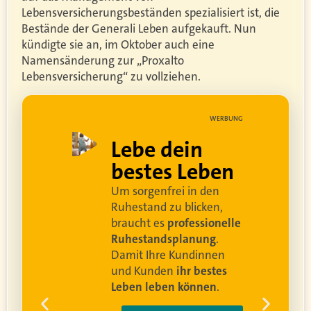
Lebensversicherungsbeständen spezialisiert ist, die
Bestände der Generali Leben aufgekauft. Nun
kündigte sie an, im Oktober auch eine
Namensänderung zur „Proxalto
Lebensversicherung“ zu vollziehen.
UNG
WERBUNG
ell
Lebe dein
rei
bestes Leben
Um sorgenfrei in den
and
Ruhestand zu blicken,
braucht es
professionelle
Ruhestandsplanung
.
Damit Ihre Kundinnen
ren
und Kunden
ihr bestes
Leben leben können
.
 um
e