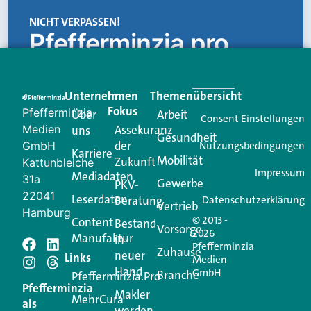
NICHT VERPASSEN!
Pfefferminzia.pro
Eine Plattform, die liefert: aktuelle Informationen,
praktische Services und einen einzigartigen Content-
Unternehmen
Im
Themenübersicht
Creator für Ihre Kundenkommunikation. Alles, was
Fokus
Pfefferminzia
Über
Arbeit
Ihren Vertriebsalltag leichter macht. Mit nur einem
Consent Einstellungen
Medien
Assekuranz
uns
Login.
Gesundheit
der
GmbH
Nutzungsbedingungen
Karriere
Mobilität
Zukunft
Jetzt anmelden
Kattunbleiche
Impressum
Mediadaten
31a
Gewerbe
PKV-
22041
Leserdaten
Beratung
Datenschutzerklärung
Vertrieb
Hamburg
© 2013 -
Content
Bestand
Vorsorge
2026
Manufaktur
in
Pfefferminzia
Schreiben Sie einen
Zuhause
neuer
Links
Medien
Hand
GmbH
Branche
Kommentar
Pfefferminzia.Pro
Pfefferminzia
Makler
MehrCura
als
werden