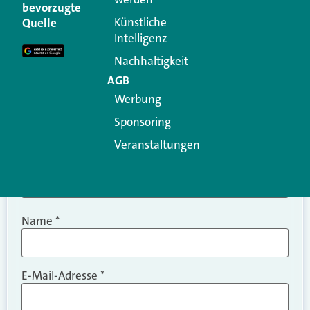
Ihre E-Mail-Adresse wird nicht veröffentlicht.
bevorzugte
Erforderliche Felder sind mit
*
markiert
Künstliche
Quelle
Intelligenz
Kommentar
*
Nachhaltigkeit
AGB
Werbung
Sponsoring
Veranstaltungen
Name
*
E-Mail-Adresse
*