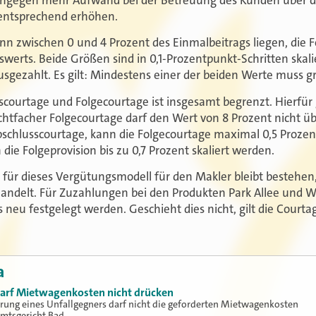
 entsprechend erhöhen.
nn zwischen 0 und 4 Prozent des Einmalbeitrags liegen, die 
werts. Beide Größen sind in 0,1-Prozentpunkt-Schritten skali
sgezahlt. Es gilt: Mindestens einer der beiden Werte muss grö
ourtage und Folgecourtage ist insgesamt begrenzt. Hierfür g
chtfacher Folgecourtage darf den Wert von 8 Prozent nicht ü
bschlusscourtage, kann die Folgecourtage maximal 0,5 Prozent
ie Folgeprovision bis zu 0,7 Prozent skaliert werden.
für dieses Vergütungsmodell für den Makler bleibt bestehen, 
andelt. Für Zuzahlungen bei den Produkten Park Allee und We
 neu festgelegt werden. Geschieht dies nicht, gilt die Courta
a
 darf Mietwagenkosten nicht drücken
erung eines Unfallgegners darf nicht die geforderten Mietwagenkosten
Amtsgericht Bad…