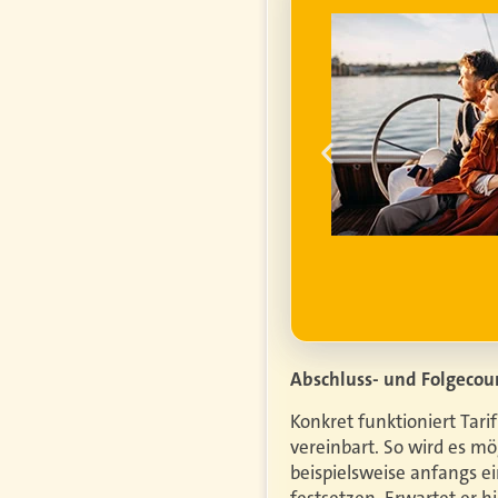
genfrei im
ume für ihren
um die
finanzielle
ell
ufgrund steigender
htiger.
Mehr erfahren
Abschluss- und Folgecour
Konkret funktioniert Tar
vereinbart. So wird es mö
beispielsweise anfangs e
festsetzen. Erwartet er 