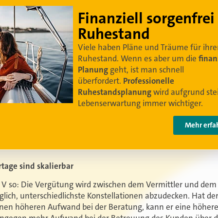
Lebe dein bestes Leben
Um sorgenfrei in den Ruhestand zu blicken,
braucht es
professionelle Ruhestandsplanung
.
Damit Ihre Kundinnen und Kunden
ihr bestes
Leben leben können
.
Video anschauen
tage sind skalierbar
if V so: Die Vergütung wird zwischen dem Vermittler und dem
glich, unterschiedlichste Konstellationen abzudecken. Hat der
inen höheren Aufwand bei der Beratung, kann er eine höhere
hingegen mehr Aufwand bei der Betreuung des Kunden über d