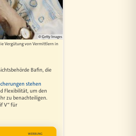
© Getty Images
die Vergütung von Vermittlern in
ichtsbehörde Bafin, die
sicherungen stehen
 Flexibilität, um den
hr zu benachteiligen.
f V“ für
WERBUNG