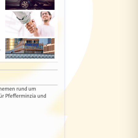
…
r Themen rund um
ür Pfefferminzia und