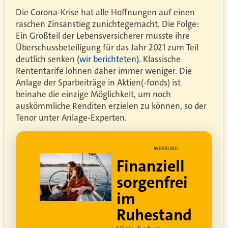
Die Corona-Krise hat alle Hoffnungen auf einen
raschen Zinsanstieg zunichtegemacht. Die Folge:
Ein Großteil der Lebensversicherer musste ihre
Überschussbeteiligung für das Jahr 2021 zum Teil
deutlich senken
(wir berichteten)
. Klassische
Rententarife lohnen daher immer weniger. Die
Anlage der Sparbeiträge in Aktien(-fonds) ist
beinahe die einzige Möglichkeit, um noch
auskömmliche Renditen erzielen zu können, so der
Tenor unter Anlage-Experten.
UNG
WERBUNG
ell
Lebe dein
rei
bestes Leben
Um sorgenfrei in den
and
Ruhestand zu blicken,
braucht es
professionelle