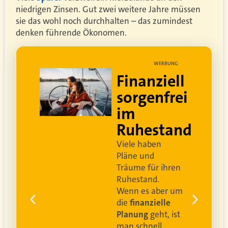
niedrigen Zinsen. Gut zwei weitere Jahre müssen
sie das wohl noch durchhalten – das zumindest
denken führende Ökonomen.
UNG
WERBUNG
ell
Lebe dein
rei
bestes Leben
Um sorgenfrei in den
and
Ruhestand zu blicken,
braucht es
professionelle
Ruhestandsplanung
.
Damit Ihre Kundinnen
ren
und Kunden
ihr bestes
Leben leben können
.
 um
e
Video anschauen
ist