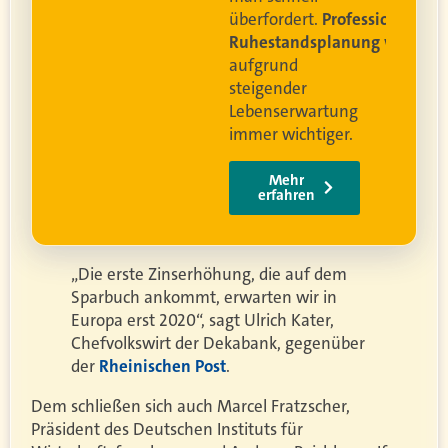
rofessionelle
lanung
wird
ung
er.
„Die erste Zinserhöhung, die auf dem
Sparbuch ankommt, erwarten wir in
Europa erst 2020“, sagt Ulrich Kater,
Chefvolkswirt der Dekabank, gegenüber
der
Rheinischen Post
.
Dem schließen sich auch Marcel Fratzscher,
Präsident des Deutschen Instituts für