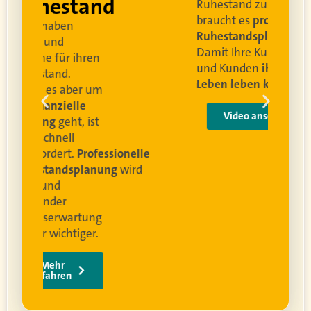
and
Ruhestand zu blicken,
braucht es
professionelle
Ruhestandsplanung
.
Damit Ihre Kundinnen
ren
und Kunden
ihr bestes
Leben leben können
.
 um
e
Video anschauen
ist
rofessionelle
lanung
wird
ung
er.