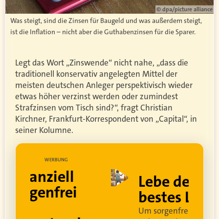
© dpa/picture alliance
Was steigt, sind die Zinsen für Baugeld und was außerdem steigt,
ist die Inflation – nicht aber die Guthabenzinsen für die Sparer.
Legt das Wort „Zinswende“ nicht nahe, „dass die
traditionell konservativ angelegten Mittel der
meisten deutschen Anleger perspektivisch wieder
etwas höher verzinst werden oder zumindest
Strafzinsen vom Tisch sind?“, fragt Christian
Kirchner, Frankfurt-Korrespondent von „Capital“, in
seiner Kolumne.
UNG
WERBUNG
ell
Lebe dein
rei
bestes Leben
Um sorgenfrei in den