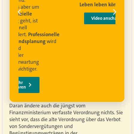
Leben leben können
.
 um
e
Video anschauen
ist
rofessionelle
lanung
wird
ung
er.
Daran ändere auch die jüngst vom
Finanzministerium verfasste Verordnung nichts. Sie
sieht vor, dass die alte Verordnung über das Verbot
von Sondervergütungen und
Begünstigungsverträgen in der