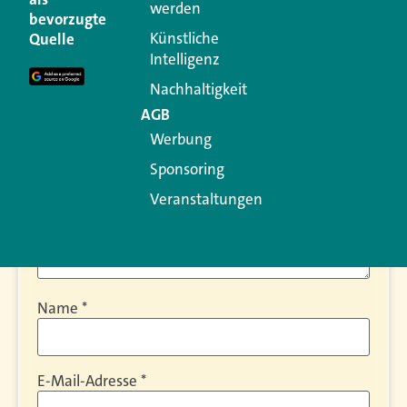
werden
bevorzugte
Ihre E-Mail-Adresse wird nicht veröffentlicht.
Künstliche
Quelle
Erforderliche Felder sind mit
*
markiert
Intelligenz
Kommentar
*
Nachhaltigkeit
AGB
Werbung
Sponsoring
Veranstaltungen
Name
*
E-Mail-Adresse
*