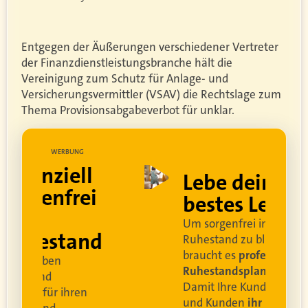
Entgegen der Äußerungen verschiedener Vertreter
der Finanzdienstleistungsbranche hält die
Vereinigung zum Schutz für Anlage- und
Versicherungsvermittler (VSAV) die Rechtslage zum
Thema Provisionsabgabeverbot für unklar.
UNG
WERBUNG
ell
Lebe dein
rei
bestes Leben
Um sorgenfrei in den
and
Ruhestand zu blicken,
braucht es
professionelle
Ruhestandsplanung
.
Damit Ihre Kundinnen
ren
und Kunden
ihr bestes