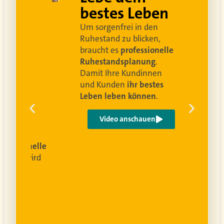
rei
bestes Leben
Um sorgenfrei in den
and
Ruhestand zu blicken,
braucht es
professionelle
Ruhestandsplanung
.
Damit Ihre Kundinnen
ren
und Kunden
ihr bestes
Leben leben können
.
 um
e
Video anschauen
ist
rofessionelle
lanung
wird
ung
er.