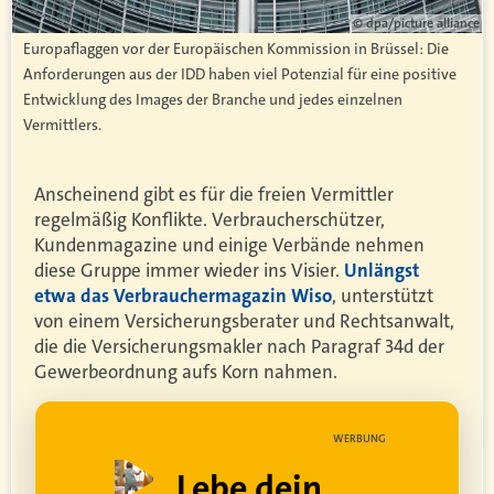
© dpa/picture alliance
Europaflaggen vor der Europäischen Kommission in Brüssel: Die
Anforderungen aus der IDD haben viel Potenzial für eine positive
Entwicklung des Images der Branche und jedes einzelnen
Vermittlers.
Anscheinend gibt es für die freien Vermittler
regelmäßig Konflikte. Verbraucherschützer,
Kundenmagazine und einige Verbände nehmen
diese Gruppe immer wieder ins Visier.
Unlängst
etwa das Verbrauchermagazin Wiso
, unterstützt
von einem Versicherungsberater und Rechtsanwalt,
die die Versicherungsmakler nach Paragraf 34d der
Gewerbeordnung aufs Korn nahmen.
UNG
WERBUNG
ell
Lebe dein