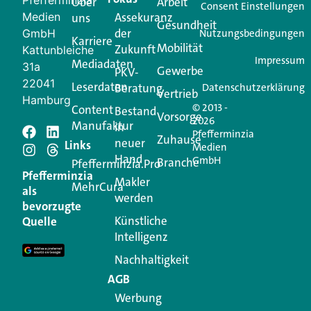
Pfefferminzia
Über
Arbeit
Ihren Vertriebsalltag leichter macht. Mit nur einem
Consent Einstellungen
Medien
Assekuranz
uns
Login.
Gesundheit
der
GmbH
Nutzungsbedingungen
Karriere
Mobilität
Zukunft
Jetzt anmelden
Kattunbleiche
Impressum
Mediadaten
31a
Gewerbe
PKV-
22041
Leserdaten
Beratung
Datenschutzerklärung
Vertrieb
Hamburg
© 2013 -
Content
Bestand
Vorsorge
2026
Manufaktur
in
Pfefferminzia
Zuhause
neuer
Schreiben Sie einen
Links
Medien
Hand
GmbH
Branche
Pfefferminzia.Pro
Kommentar
Pfefferminzia
Makler
MehrCura
als
werden
bevorzugte
Ihre E-Mail-Adresse wird nicht veröffentlicht.
Künstliche
Quelle
Erforderliche Felder sind mit
*
markiert
Intelligenz
Kommentar
*
Nachhaltigkeit
AGB
Werbung