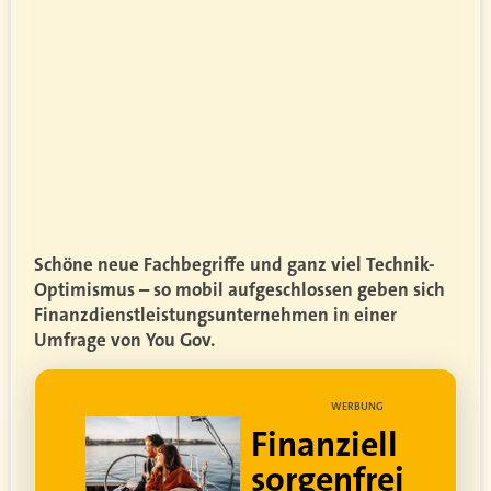
Schöne neue Fachbegriffe und ganz viel Technik-
Optimismus – so mobil aufgeschlossen geben sich
Finanzdienstleistungsunternehmen in einer
Umfrage von You Gov.
WERBUNG
WERBUNG
nziell
Lebe dein
enfrei
bestes Leben