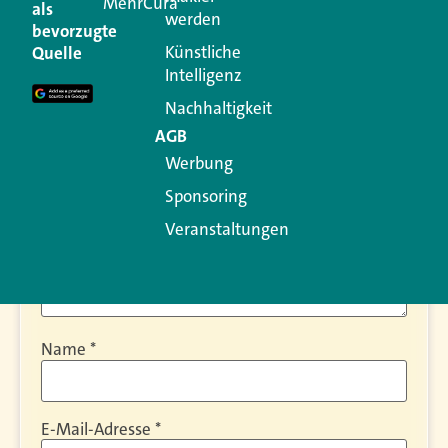
MehrCura
als
werden
bevorzugte
Ihre E-Mail-Adresse wird nicht veröffentlicht.
Künstliche
Quelle
Erforderliche Felder sind mit
*
markiert
Intelligenz
Kommentar
*
Nachhaltigkeit
AGB
Werbung
Sponsoring
Veranstaltungen
Name
*
E-Mail-Adresse
*