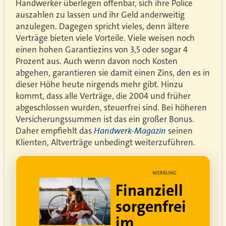
Handwerker überlegen offenbar, sich ihre Police
auszahlen zu lassen und ihr Geld anderweitig
anzulegen. Dagegen spricht vieles, denn ältere
Verträge bieten viele Vorteile. Viele weisen noch
einen hohen Garantiezins von 3,5 oder sogar 4
Prozent aus. Auch wenn davon noch Kosten
abgehen, garantieren sie damit einen Zins, den es in
dieser Höhe heute nirgends mehr gibt. Hinzu
kommt, dass alle Verträge, die 2004 und früher
abgeschlossen wurden, steuerfrei sind. Bei höheren
Versicherungssummen ist das ein großer Bonus.
Handwerk-Magazin
Daher empfiehlt das
seinen
Klienten, Altverträge unbedingt weiterzuführen.
UNG
WERBUNG
ell
Lebe dein
rei
bestes Leben
Um sorgenfrei in den