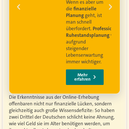
 um
e
Video anschauen
ist
rofessionelle
lanung
wird
ung
er.
Die Erkenntnisse aus der Online-Erhebung
offenbaren nicht nur finanzielle Lücken, sondern
gleichzeitig auch große Wissensdefizite: So haben
zwei Drittel der Deutschen schlicht keine Ahnung,
wie viel Geld sie im Alter benötigen werden, um