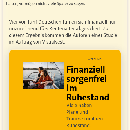
halten, vermögen nicht viele Sparer zu sagen.
Vier von fünf Deutschen fühlen sich finanziell nur
unzureichend fürs Rentenalter abgesichert. Zu
diesem Ergebnis kommen die Autoren einer Studie
im Auftrag von Visualvest.
UNG
WERBUNG
ell
Lebe dein
rei
bestes Leben
Um sorgenfrei in den
and
Ruhestand zu blicken,
braucht es
professionelle
Ruhestandsplanung
.
Damit Ihre Kundinnen
ren
und Kunden
ihr bestes
Leben leben können
.