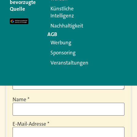
bevorzugte
Ihre E-Mail-Adresse wird nicht veröffentlicht.
Künstliche
Quelle
Erforderliche Felder sind mit
*
markiert
Intelligenz
Kommentar
*
Nachhaltigkeit
AGB
Werbung
Sponsoring
Veranstaltungen
Name
*
E-Mail-Adresse
*