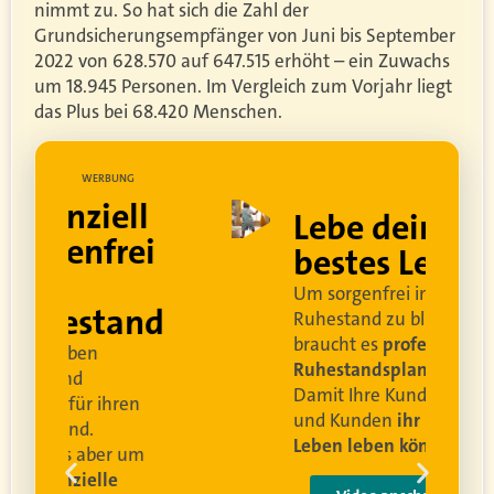
nimmt zu. So hat sich die Zahl der
Grundsicherungsempfänger von Juni bis September
2022 von 628.570 auf 647.515 erhöht – ein Zuwachs
um 18.945 Personen. Im Vergleich zum Vorjahr liegt
das Plus bei 68.420 Menschen.
UNG
WERBUNG
ell
Lebe dein
rei
bestes Leben
Um sorgenfrei in den
and
Ruhestand zu blicken,
braucht es
professionelle
Ruhestandsplanung
.
Damit Ihre Kundinnen
ren
und Kunden
ihr bestes
Leben leben können
.
 um
e