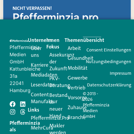
NICHT VERPASSEN!
Pfefferminzia.pro
Eine Plattform, die liefert: aktuelle Informationen,
praktische Services und einen einzigartigen Content-
Unternehmen
Im
Themenübersicht
Creator für Ihre Kundenkommunikation. Alles, was
Fokus
Pfefferminzia
Über
Arbeit
Ihren Vertriebsalltag leichter macht. Mit nur einem
Consent Einstellungen
Medien
Assekuranz
uns
Login.
Gesundheit
der
GmbH
Nutzungsbedingungen
Karriere
Mobilität
Zukunft
Jetzt anmelden
Kattunbleiche
Impressum
Mediadaten
31a
Gewerbe
PKV-
22041
Leserdaten
Beratung
Datenschutzerklärung
Vertrieb
Hamburg
© 2013 -
Content
Bestand
Vorsorge
2026
Manufaktur
in
Pfefferminzia
Zuhause
neuer
Schreiben Sie einen
Links
Medien
Hand
GmbH
Branche
Pfefferminzia.Pro
Kommentar
Pfefferminzia
Makler
MehrCura
als
werden