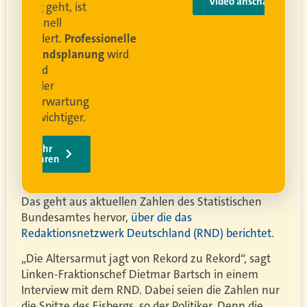
Video anschauen
ist
rofessionelle
lanung
wird
ung
er.
Das geht aus aktuellen Zahlen des Statistischen
Bundesamtes hervor,
über die das
Redaktionsnetzwerk Deutschland (RND) berichtet
.
„Die Altersarmut jagt von Rekord zu Rekord“, sagt
Linken-Fraktionschef Dietmar Bartsch in einem
Interview mit dem RND. Dabei seien die Zahlen nur
die Spitze des Eisbergs, so der Politiker. Denn die