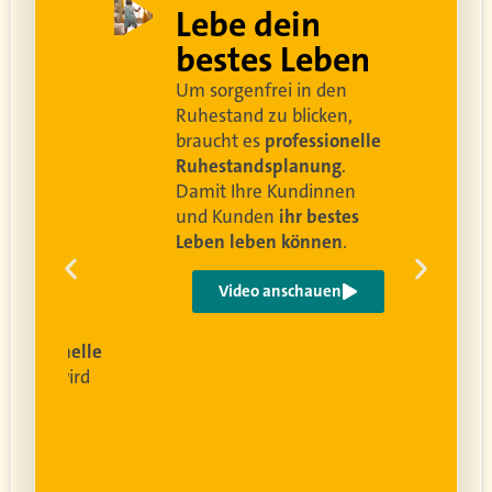
ell
Lebe dein
rei
bestes Leben
Um sorgenfrei in den
and
Ruhestand zu blicken,
braucht es
professionelle
Ruhestandsplanung
.
Damit Ihre Kundinnen
ren
und Kunden
ihr bestes
Leben leben können
.
 um
e
Video anschauen
ist
rofessionelle
lanung
wird
ung
er.