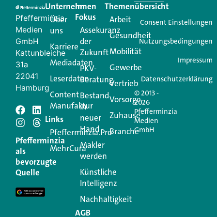
Unternehmen
Im
Themenübersicht
Creator für Ihre Kundenkommunikation. Alles, was
Fokus
Pfefferminzia
Über
Arbeit
Ihren Vertriebsalltag leichter macht. Mit nur einem
Consent Einstellungen
Medien
Assekuranz
uns
Login.
Gesundheit
der
GmbH
Nutzungsbedingungen
Karriere
Mobilität
Zukunft
Jetzt anmelden
Kattunbleiche
Impressum
Mediadaten
31a
Gewerbe
PKV-
22041
Leserdaten
Beratung
Datenschutzerklärung
Vertrieb
Hamburg
© 2013 -
Content
Bestand
Vorsorge
2026
Manufaktur
in
Pfefferminzia
Schreiben Sie einen
Zuhause
neuer
Links
Medien
Hand
GmbH
Branche
Kommentar
Pfefferminzia.Pro
Pfefferminzia
Makler
MehrCura
als
werden
Ihre E-Mail-Adresse wird nicht veröffentlicht.
bevorzugte
Erforderliche Felder sind mit
*
markiert
Künstliche
Quelle
Intelligenz
Kommentar
*
Nachhaltigkeit
AGB